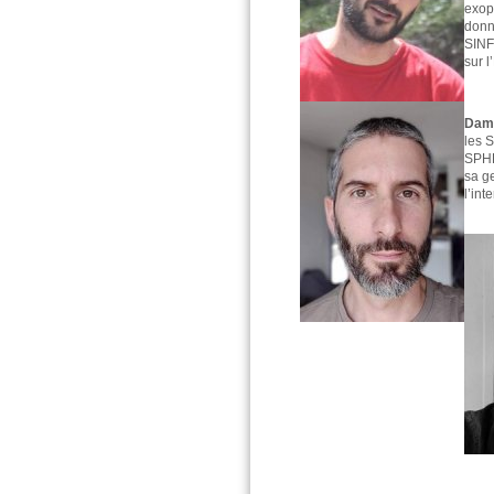
exop
donn
SINF
sur l
Dami
les 
SPHE
sa g
l’int