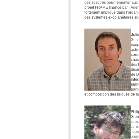
des spectres pour remonter aux 
projet FRAME financé par l’Agenc
fortement impliqué dans l’organi
des systèmes exoplanétaires sur
Julie
Son 
exop
acti
coro
chas
des 
disq
de D
inte
plané
part
et composition des briques de b
Phil
Gren
spec
cont
l’ob
prod