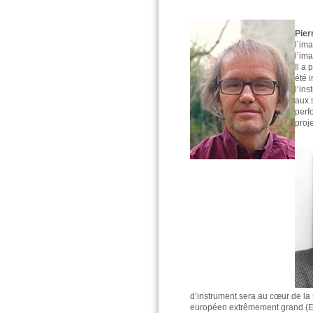
Pier
l’im
l’im
Il a
été 
l’in
aux 
perf
proj
d’instrument sera au cœur de la 
européen extrêmement grand (ELT