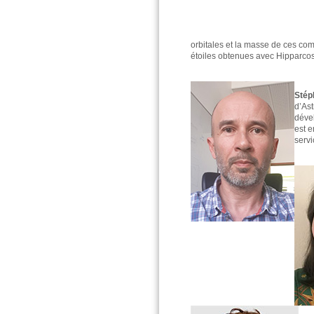
orbitales et la masse de ces co
étoiles obtenues avec Hipparco
Stép
d’Ast
dével
est e
servi