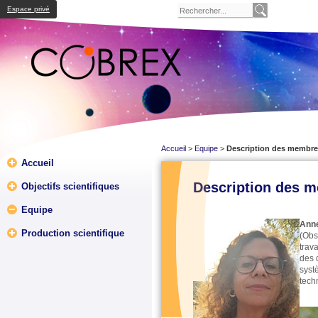
Espace privé
Accueil
>
Equipe
>
Description des membres
Accueil
Description des m
Objectifs scientifiques
Equipe
Anne
Production scientifique
(Obs
trav
des 
systè
techn