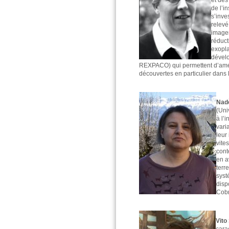
et des
de l’i
s’inve
relevé
imager
réduct
exopla
dével
REXPACO) qui permettent d’amélio
découvertes en particulier dans 
Nad
(Uni
à l’
vari
leur
vite
cont
en a
terr
syst
disp
Cobr
Vito