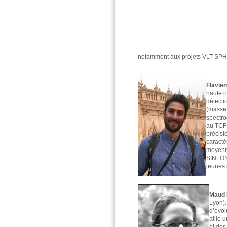
notamment aux projets VLT-SPHE
Flavien
haute o
détecti
(masse,
spectro
au TCFH
précisi
caracté
moyenne
SINFONI
jeunes 
Maud 
Lyon).
d’évol
allie 