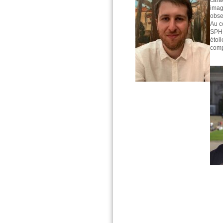
cara
imag
obse
Au c
SPHE
étoi
comp