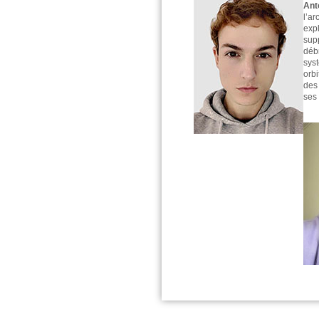
Ant
l’a
expl
sup
débr
sys
orb
des
ses 