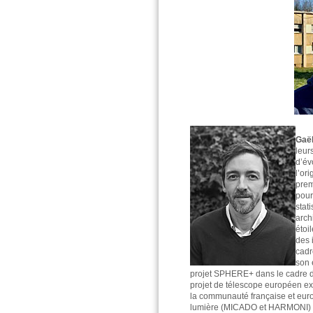
Gaë
leur
d’év
l’or
prem
pour
stat
arch
étoi
des 
cadr
son 
projet SPHERE+ dans le cadre de
projet de télescope européen ext
la communauté française et europ
lumière (MICADO et HARMONI) a