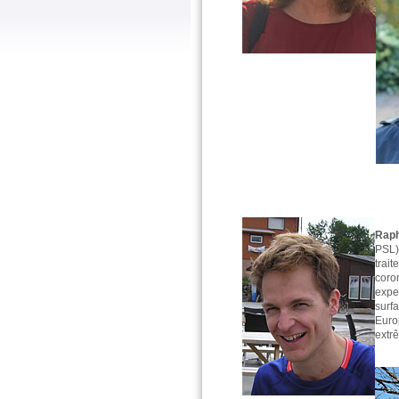
Raph
PSL),
trai
coro
expe
surf
Europ
extr